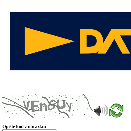
Opište kód z obrázku: