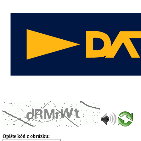
Opište kód z obrázku: