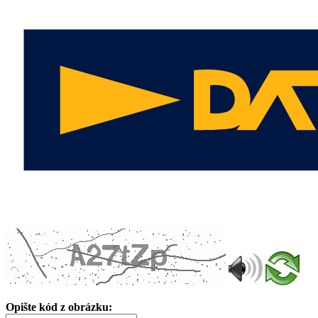
Opište kód z obrázku: