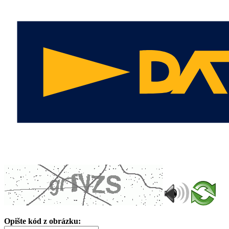
Opište kód z obrázku: