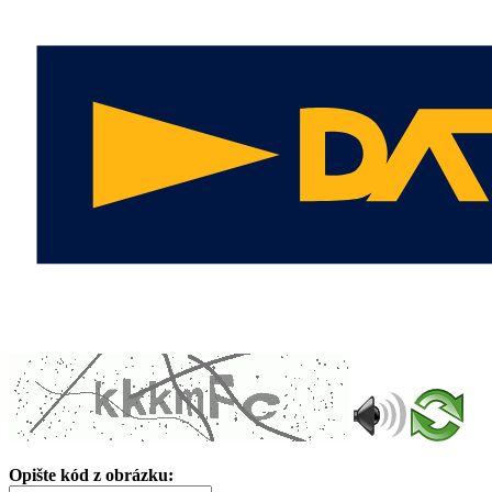
Opište kód z obrázku: