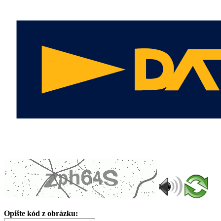
Opište kód z obrázku: