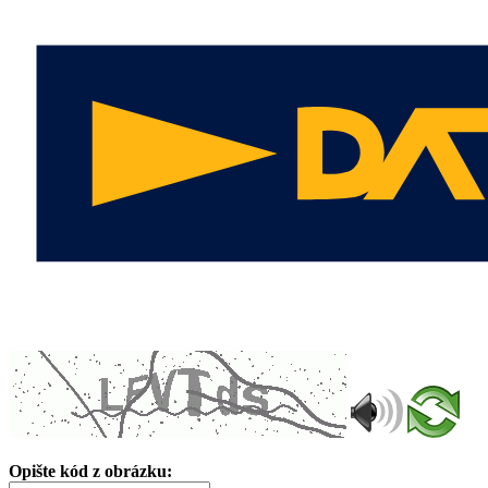
Opište kód z obrázku: