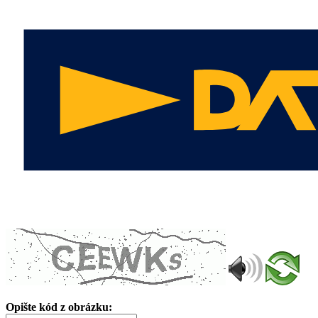
Opište kód z obrázku: