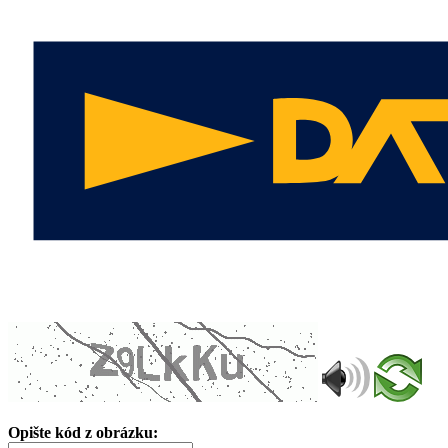
Opište kód z obrázku: