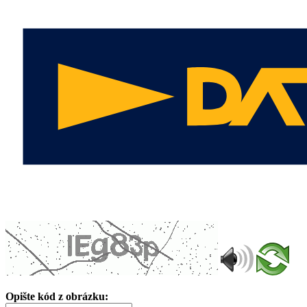
Opište kód z obrázku: