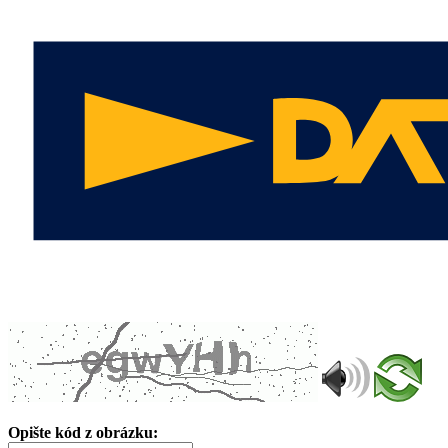
Opište kód z obrázku: