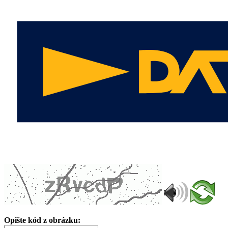
Opište kód z obrázku: