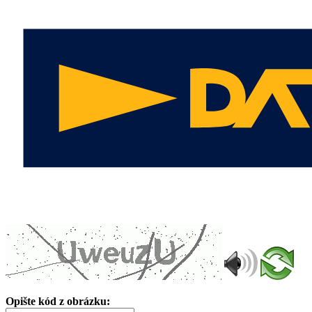
Opište kód z obrázku: