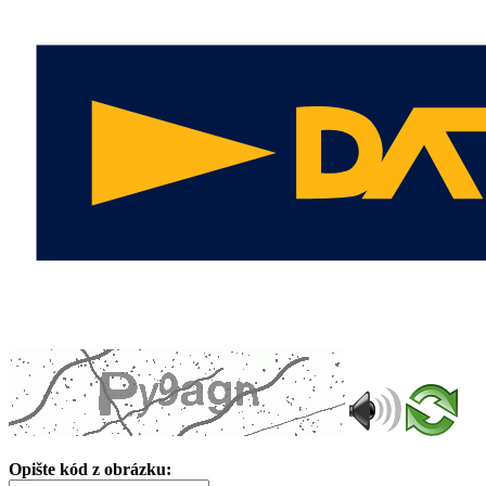
Opište kód z obrázku: