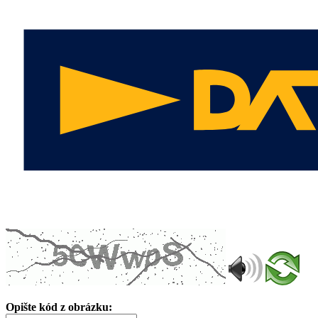
Opište kód z obrázku: