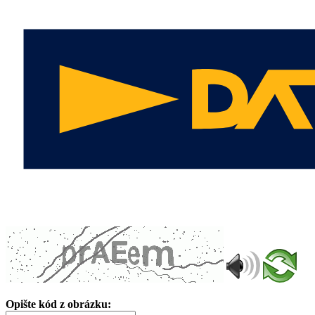
Opište kód z obrázku: