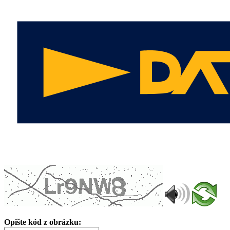
Opište kód z obrázku: