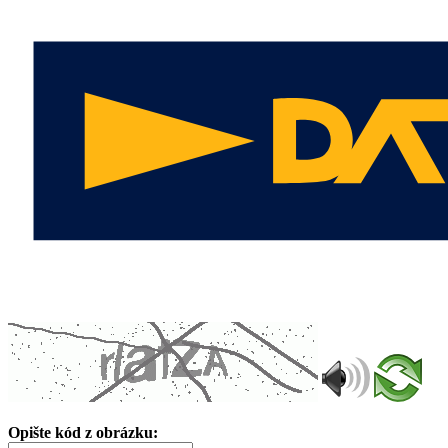
Opište kód z obrázku: