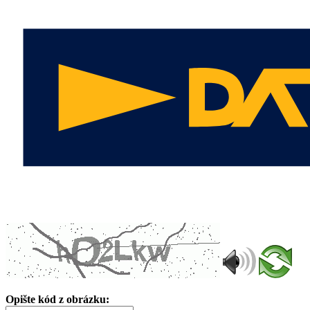
Opište kód z obrázku: