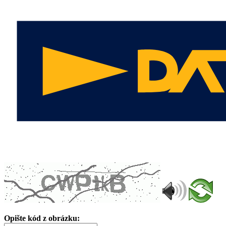
Opište kód z obrázku: