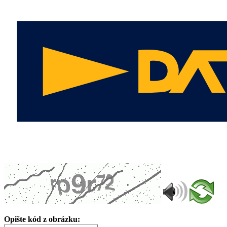
Opište kód z obrázku: