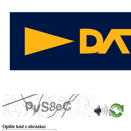
Opište kód z obrázku: