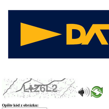
Opište kód z obrázku: