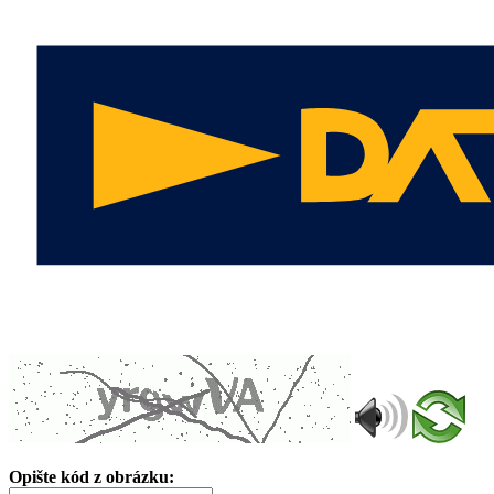
Opište kód z obrázku: