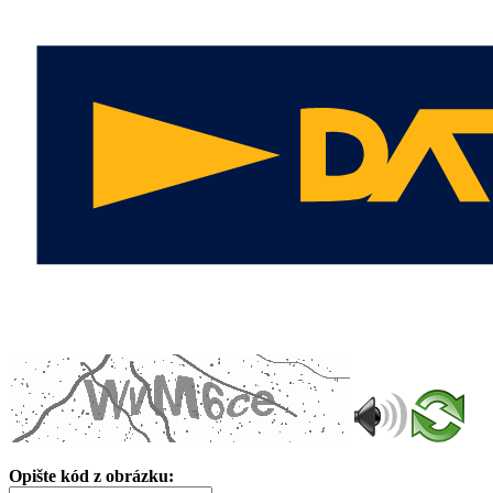
Opište kód z obrázku: