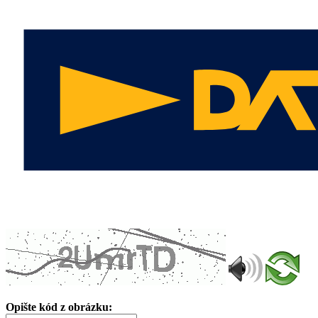
Opište kód z obrázku: