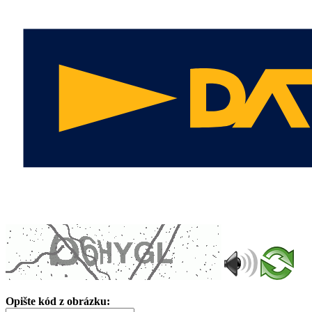
Opište kód z obrázku: