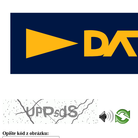
Opište kód z obrázku: