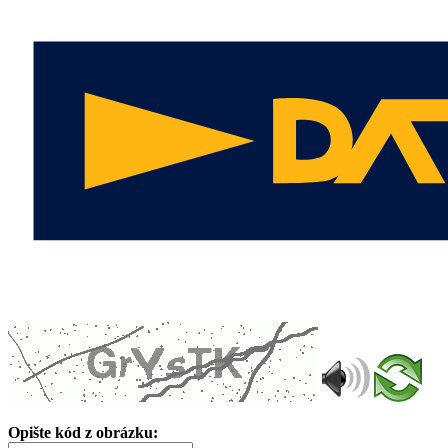
Opište kód z obrázku: