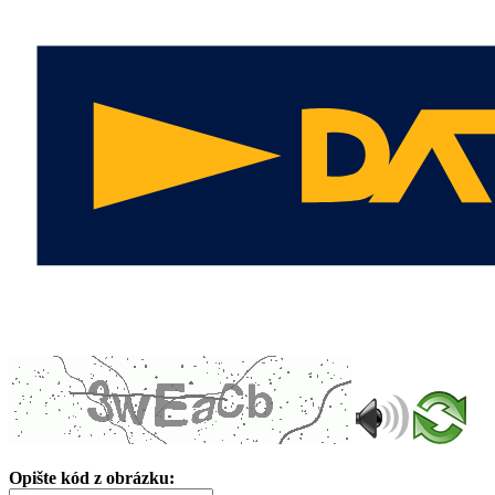
Opište kód z obrázku: