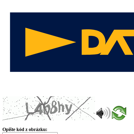
Opište kód z obrázku: