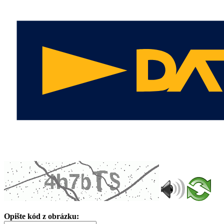
Opište kód z obrázku: