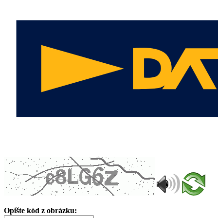
Opište kód z obrázku: