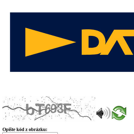
Opište kód z obrázku: