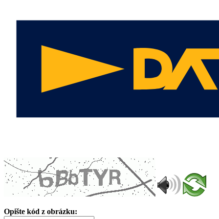
Opište kód z obrázku: