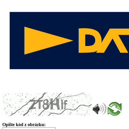
Opište kód z obrázku: