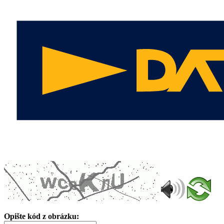
Opište kód z obrázku: