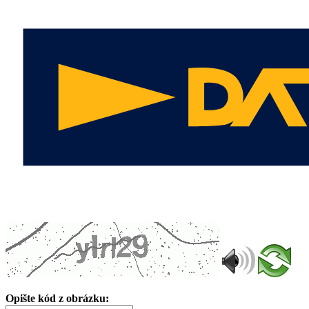
Opište kód z obrázku: