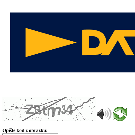
Opište kód z obrázku: