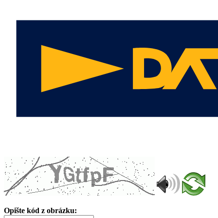
Opište kód z obrázku: