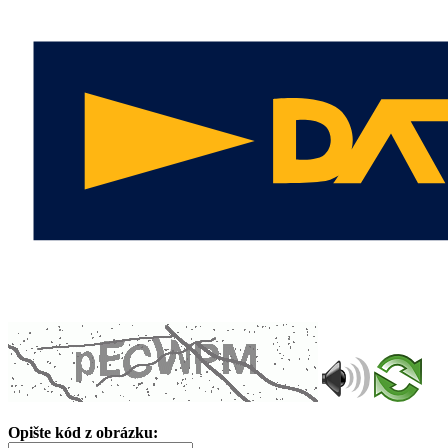
Opište kód z obrázku: