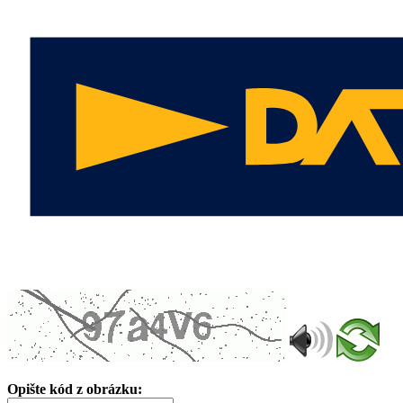
Opište kód z obrázku: