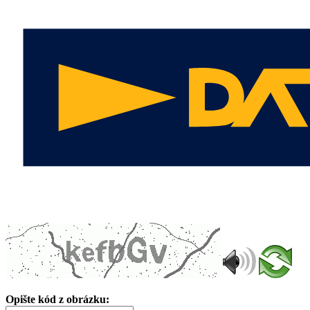
Opište kód z obrázku: