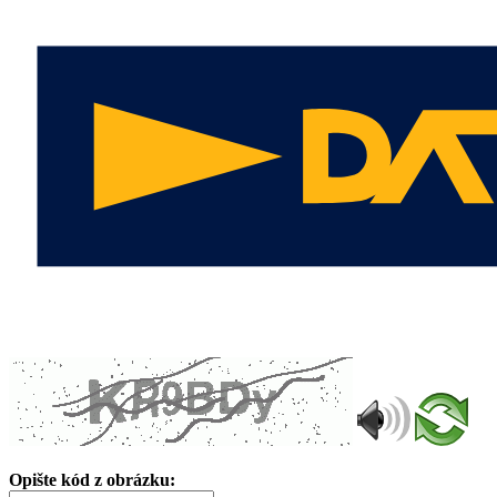
Opište kód z obrázku: