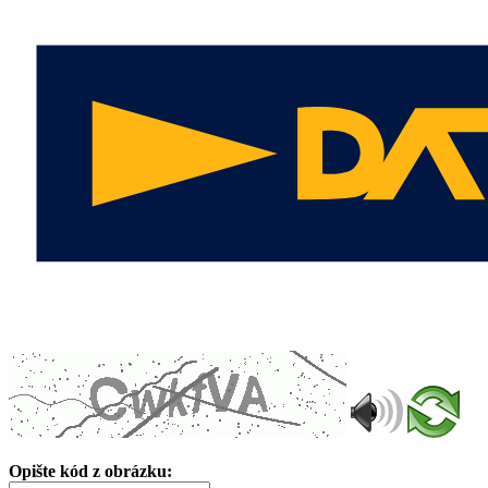
Opište kód z obrázku: