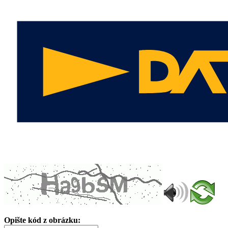
Opište kód z obrázku: