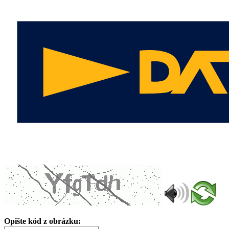
Opište kód z obrázku: