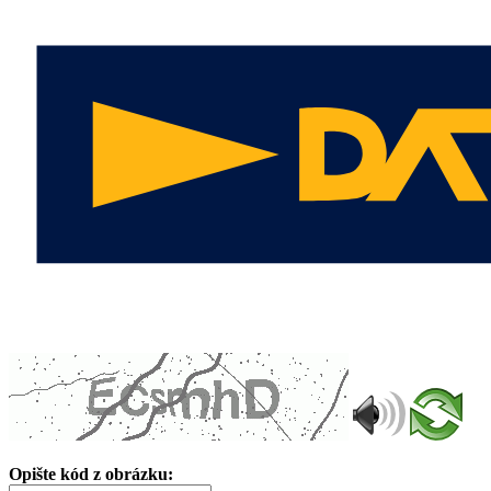
Opište kód z obrázku: