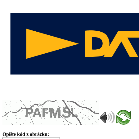
Opište kód z obrázku: