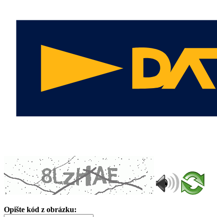
Opište kód z obrázku: